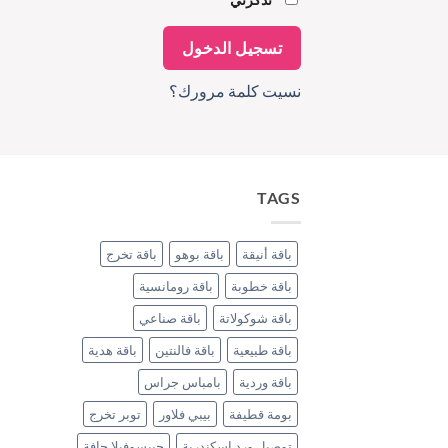
تسجيل الدخول
نسيت كلمة مرورك؟
TAGS
باقة أنيقة
باقة بوهو
باقة تخرج
باقة خطوبة
باقة رومانسية
باقة شوكولاتة
باقة صناعي
باقة طبيعية
باقة فالنتين
باقة هدية
باقة وردية
بامباس جراس
بومة قطيفة
بيبي فلاور
توبر تخرج
توصيل ورد إسكندرية
جيبسوفيلا جافة