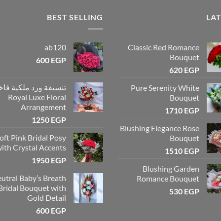
BEST SELLING
LA
ab120
Classic Red Romance
Bouquet
600
EGP
620
EGP
تنسيقة ورد ملكية فاخ
Pure Serenity White
Royal Luxe Floral
Bouquet
Arrangement
1710
EGP
1250
EGP
Blushing Elegance Rose
oft Pink Bridal Posy
Bouquet
ith Crystal Accents
1510
EGP
1950
EGP
Blushing Garden
utral Baby’s Breath
Romance Bouquet
Bridal Bouquet with
530
EGP
Gold Detail
600
EGP