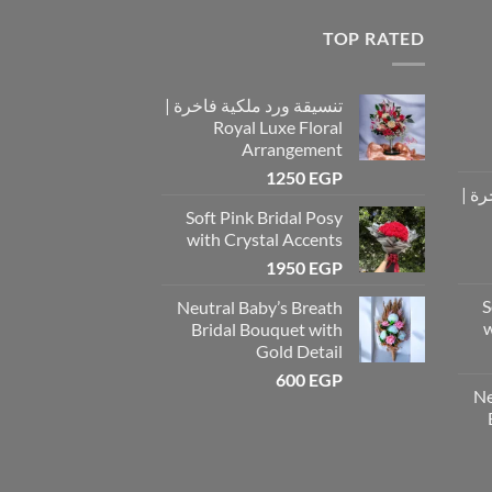
TOP RATED
تنسيقة ورد ملكية فاخرة |
Royal Luxe Floral
Arrangement
1250
EGP
رة |
Soft Pink Bridal Posy
with Crystal Accents
1950
EGP
S
Neutral Baby’s Breath
w
Bridal Bouquet with
Gold Detail
600
EGP
Ne