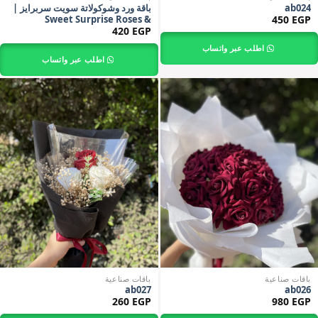
ab024
باقة ورد وشوكولاتة سويت سربرايز |
Sweet Surprise Roses &
450
EGP
Chocolate Bouquet
420
EGP
اطلب عبر واتساب
اطلب عبر واتساب
باقات صناعية
باقات صناعية
ab027
ab026
260
EGP
980
EGP