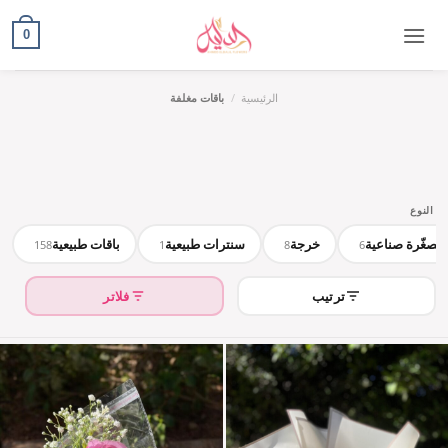
content
0
الرئيسية
/
باقات مغلفة
النوع
 مصغّرة صناعية
خرجة
سنترات طبيعية
باقات طبيعية
158
1
8
6
ترتيب
فلاتر