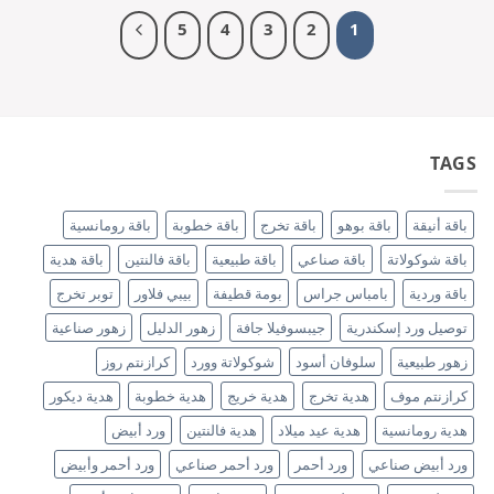
5
4
3
2
1
TAGS
باقة أنيقة
باقة بوهو
باقة تخرج
باقة خطوبة
باقة رومانسية
باقة شوكولاتة
باقة صناعي
باقة طبيعية
باقة فالنتين
باقة هدية
باقة وردية
بامباس جراس
بومة قطيفة
بيبي فلاور
توبر تخرج
توصيل ورد إسكندرية
جيبسوفيلا جافة
زهور الدليل
زهور صناعية
زهور طبيعية
سلوفان أسود
شوكولاتة وورد
كرازنتم روز
كرازنتم موف
هدية تخرج
هدية خريج
هدية خطوبة
هدية ديكور
هدية رومانسية
هدية عيد ميلاد
هدية فالنتين
ورد أبيض
ورد أبيض صناعي
ورد أحمر
ورد أحمر صناعي
ورد أحمر وأبيض