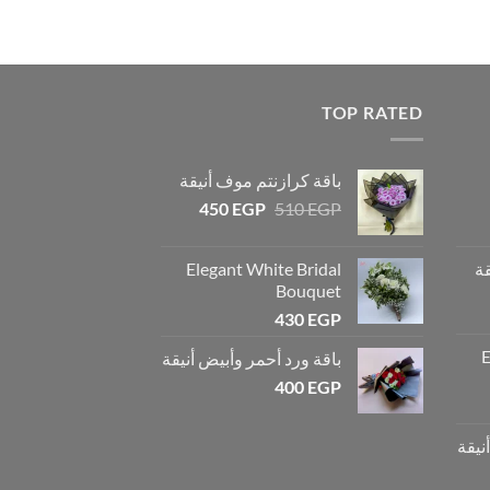
TOP RATED
باقة كرازنتم موف أنيقة
450
EGP
510
EGP
قة
Elegant White Bridal
Bouquet
430
EGP
E
باقة ورد أحمر وأبيض أنيقة
400
EGP
نيقة