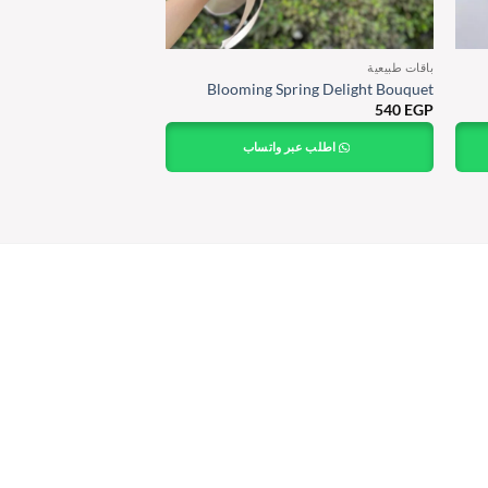
باقات طبيعية
Blooming Spring Delight Bouquet
540
EGP
NATURAL BOUQUETS
aby’s Breath Bouquet
اطلب عبر واتساب
590
EGP
اطلب عبر