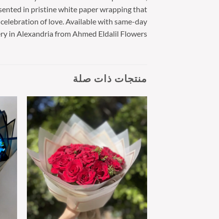
esented in pristine white paper wrapping that
celebration of love. Available with same-day
ery in Alexandria from Ahmed Eldalil Flowers.
منتجات ذات صلة