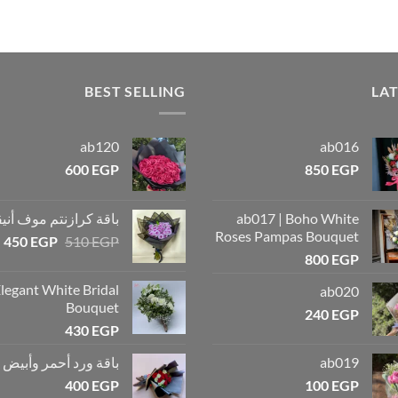
BEST SELLING
LA
ab120
ab016
600
EGP
850
EGP
ab017 | Boho White
باقة كرازنتم موف أني
Roses Pampas Bouquet
450
EGP
510
EGP
800
EGP
legant White Bridal
ab020
Bouquet
240
EGP
430
EGP
ab019
باقة ورد أحمر وأبيض أ
400
EGP
100
EGP