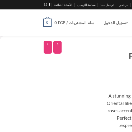
من نحن
تواصل معنا
سياسة التوصيل
الأسئلة الشائعة
0
تسجيل الدخول
سلة المشتريات /
EGP
0
A stunning 
Oriental lili
roses accent
Perfect
expre