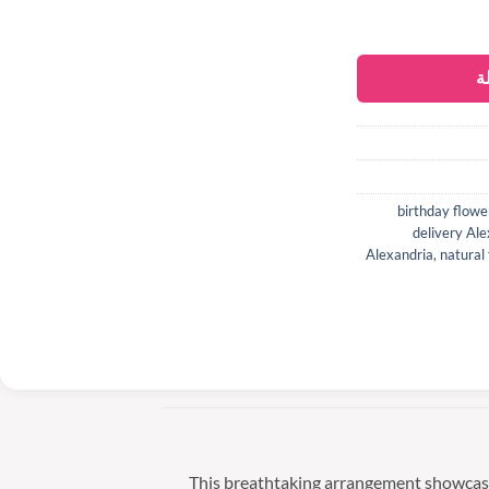
ة
birthday flowe
delivery Al
Alexandria
,
natural
This breathtaking arrangement showcases 