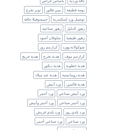
باقة وردية
بامباس جراس
بومة قطيفة
بيبي فلاور
توبر تخرج
توصيل ورد إسكندرية
جيبسوفيلا جافة
زهور الدليل
زهور صناعية
زهور طبيعية
سلوفان أسود
شوكولاتة وورد
كرازنتم روز
كرازنتم موف
هدية تخرج
هدية خريج
هدية خطوبة
هدية ديكور
هدية رومانسية
هدية عيد ميلاد
هدية فالنتين
ورد أبيض
ورد أبيض صناعي
ورد أحمر
ورد أحمر صناعي
ورد أحمر وأبيض
ورد بلدي روز
ورد بلدي فريش
ورد صناعي
ورد صناعي أحمر