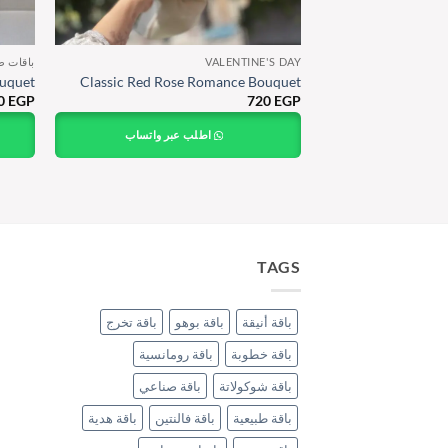
VALENTINE'S DAY
باقات ط
uquet
Classic Red Rose Romance Bouquet
0
EGP
720
EGP
اطلب عبر واتساب
TAGS
باقة أنيقة
باقة بوهو
باقة تخرج
باقة خطوبة
باقة رومانسية
باقة شوكولاتة
باقة صناعي
باقة طبيعية
باقة فالنتين
باقة هدية