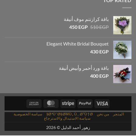
TOP RATED
باقة كرازنتم موف أنيقة
450
EGP
510
EGP
Elegant White Bridal Bouquet
430
EGP
باقة ورد أحمر وأبيض أنيقة
400
EGP
المتجر
من نحن
ØªÙˆØ§ØΜÙ„ Ù…Ø¹Ù†Ø§
سياسة الخصوصية
سياسة الاستبدال والاسترجاع
زهور أحمد الدليل © 2026