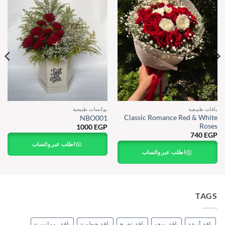
باقات طبيعية
بوكسات طبيعية
Classic Romance Red & White
NBO001
Roses
1000
EGP
740
EGP
اطلب عبر واتساب
اطلب عبر واتساب
TAGS
باقة أنيقة
باقة بوهو
باقة تخرج
باقة خطوبة
باقة رومانسية