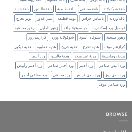
باقة شوكولاتة
باقة صناعي
باقة طبيعية
باقة فالنتين
باقة هدية
باقة وردية
بامباس جراس
بومة قطيفة
بيبي فلاور
توبر تخرج
توصيل ورد إسكندرية
جيبسوفيلا جافة
زهور الدليل
زهور صناعية
زهور طبيعية
سلوفان أسود
شوكولاتة وورد
كرازنتم روز
كرازنتم موف
هدية تخرج
هدية خريج
هدية خطوبة
هدية ديكور
هدية رومانسية
هدية عيد ميلاد
هدية فالنتين
ورد أبيض
ورد أبيض صناعي
ورد أحمر
ورد أحمر صناعي
ورد أحمر وأبيض
ورد بلدي روز
ورد بلدي فريش
ورد صناعي
ورد صناعي أحمر
ورد صناعي موف
BROWSE
باقات التخرج